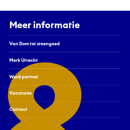
Nl
Meer informatie
Van Dom tot steengoed
Merk Utrecht
Word partner
Vacatures
Contact