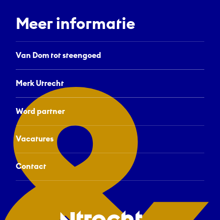
Meer informatie
Van Dom tot steengoed
Merk Utrecht
Word partner
Vacatures
Contact