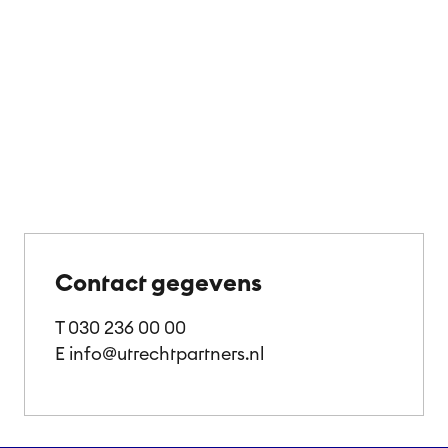
Ganzenmarkt 1
3512 GC Utrecht
Toon als kaart
Contact gegevens
T
030 236 00 00
E
info@utrechtpartners.nl