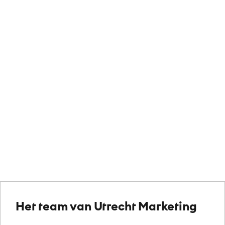
We werken samen met een groot netwerk van
organisaties uit Utrecht. Benieuwd naar de
mogelijkheden en voordelen van een
partnerschap?
Het team van Utrecht Marketing