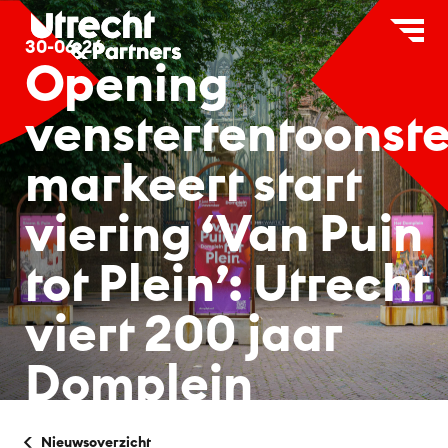
×
C
30-06-26
Opening
Over ons
venstertentoonste
Partners
markeert start
Wat wij doen
viering ‘Van Puin
Merk Utrecht
tot Plein’: Utrecht
Onderzoek
viert 200 jaar
Pers & media
Domplein
Nieuwsoverzicht