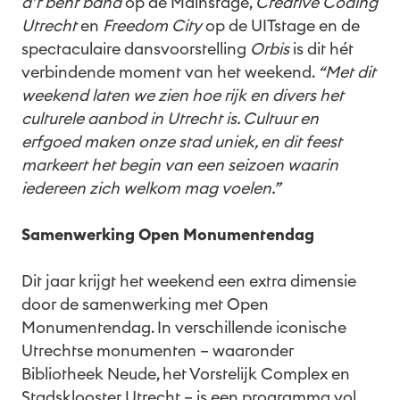
d’r bent band
op de Mainstage,
Creative Coding
Utrecht
en
Freedom City
op de UITstage en de
spectaculaire dansvoorstelling
Orbis
is dit hét
verbindende moment van het weekend.
“Met dit
weekend laten we zien hoe rijk en divers het
culturele aanbod in Utrecht is. Cultuur en
erfgoed maken onze stad uniek, en dit feest
markeert het begin van een seizoen waarin
iedereen zich welkom mag voelen.”
Samenwerking Open Monumentendag
Dit jaar krijgt het weekend een extra dimensie
door de samenwerking met Open
Monumentendag. In verschillende iconische
Utrechtse monumenten – waaronder
Bibliotheek Neude, het Vorstelijk Complex en
Stadsklooster Utrecht – is een programma vol