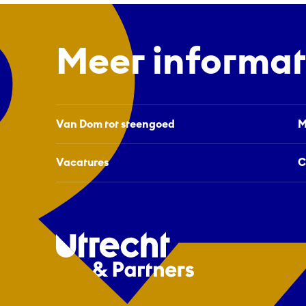
Meer informat
Van Dom tot steengoed
M
Vacatures
C