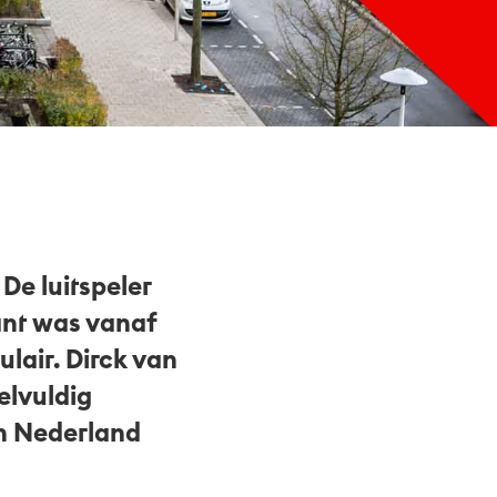
De luitspeler
ant was vanaf
lair. Dirck van
elvuldig
in Nederland