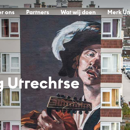
r ons
Partners
Wat wij doen
Merk Ut
g Utrechtse