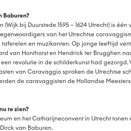
n Baburen?
 (Wijk bij Duurstede 1595 – 1624 Utrecht) is één
rtegenwoordigers van het Utrechtse caravaggism
 taferelen en muzikanten. Op jonge leeftijd vertr
rd van Honthorst en Hendrick ter Brugghen na
en revolutie in de schilderkunst had gezorgd. 
rasten van Caravaggio spraken de Utrechtse sch
ireerden de caravaggisten de Hollandse Meeste
nu te zien?
eum en het Catharijneconvent in Utrecht tonen 
Dirck van Baburen.