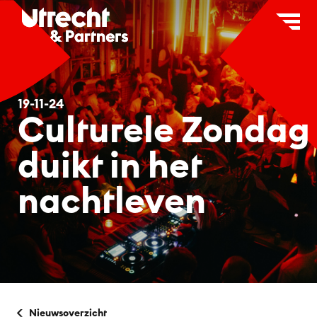
×
C
Over ons
19-11-24
Partners
Culturele Zondag
Wat wij doen
duikt in het
Merk Utrecht
nachtleven
Onderzoek
Pers & media
Nieuwsoverzicht