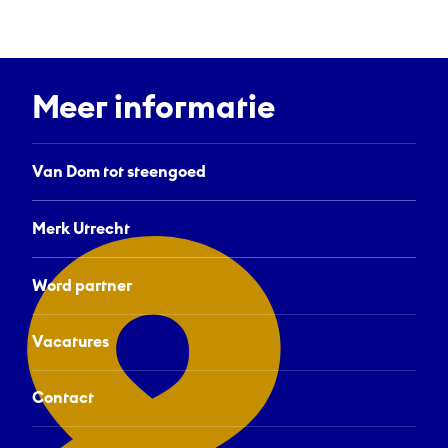
Meer informatie
Van Dom tot steengoed
Merk Utrecht
Word partner
Vacatures
Contact