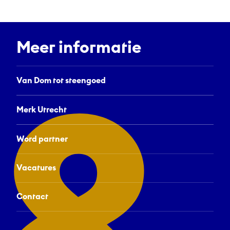
Meer informatie
Van Dom tot steengoed
Merk Utrecht
Word partner
Vacatures
Contact